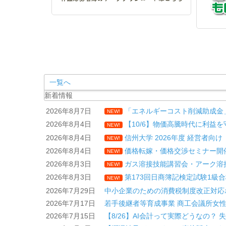
一覧へ
新着情報
2026年8月7日
「エネルギーコスト削減助成金
NEW!
2026年8月4日
【10/6】物価高騰時代に利益
NEW!
2026年8月4日
信州大学 2026年度 経営者
NEW!
2026年8月4日
価格転嫁・価格交渉セミナー開
NEW!
2026年8月3日
ガス溶接技能講習会・アーク溶
NEW!
2026年8月3日
第173回日商簿記検定試験1級
NEW!
2026年7月29日
中小企業のための消費税制度改正対応
2026年7月17日
若手後継者等育成事業 商工会議所女
2026年7月15日
【8/26】AI会計って実際どうなの？