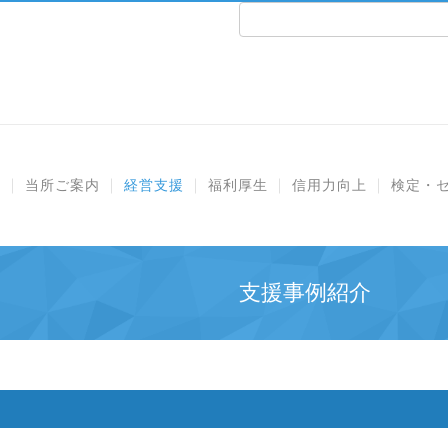
e
当所ご案内
経営支援
福利厚生
信用力向上
検定・
支援事例紹介