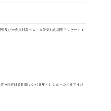
査及び全会員対象のＷｅｂ景気動向調査アンケート ●
査 ●調査対象期間：令和６年４月１日～令和６年４月