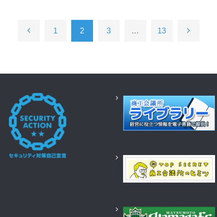
1
2
3
…
13