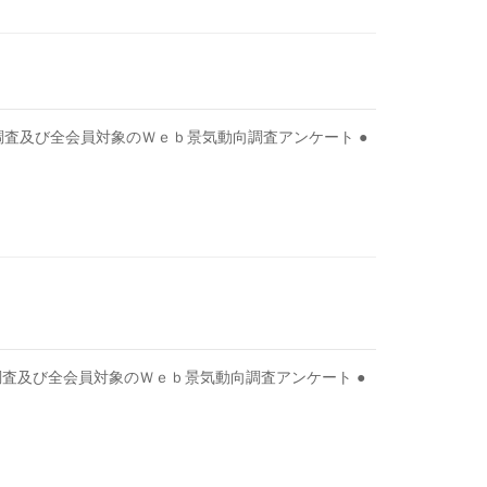
査及び全会員対象のＷｅｂ景気動向調査アンケート ●
査及び全会員対象のＷｅｂ景気動向調査アンケート ●