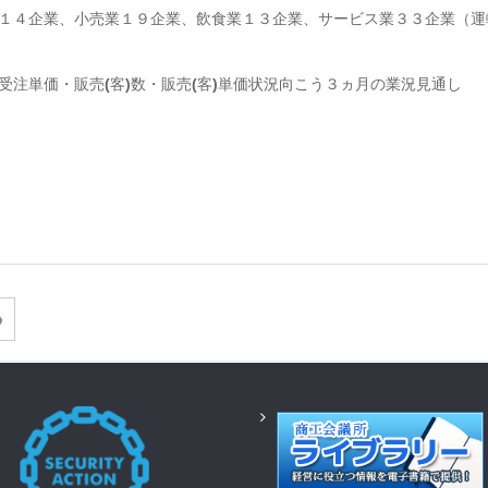
業１４企業、小売業１９企業、飲食業１３企業、サービス業３３企業（運
受注単価・販売
(
客
)
数・販売
(
客
)
単価状況向こう３ヵ月の業況見通し