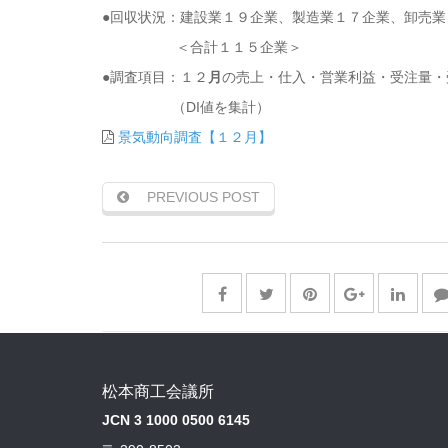
●回収状況：建設業１９企業、製造業１７企業、卸売
＜合計１１５企業＞
●調査項目：１２
月
の売上・仕入・営業利益・受注量・
（DI値を集計）
景気動向調査【１２月】
PREVIOUS POST
松本商工会議所
JCN 3 1000 0500 6145