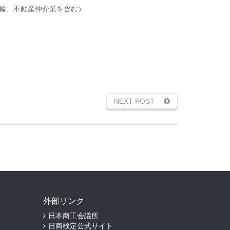
輸、不動産仲介業を含む）
NEXT POST
外部リンク
日本商工会議所
日商検定公式サイト