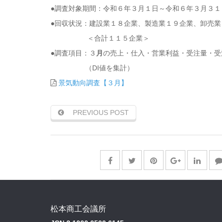
●調査対象期間：令和６年３月１日～令和６年３月３１
●回収状況：建設業１８企業、製造業１９企業、卸売
＜合計１１５企業＞
●調査項目：３
月
の売上・仕入・営業利益・受注量・受
（DI値を集計）
景気動向調査【３月】
PREVIOUS POST
松本商工会議所