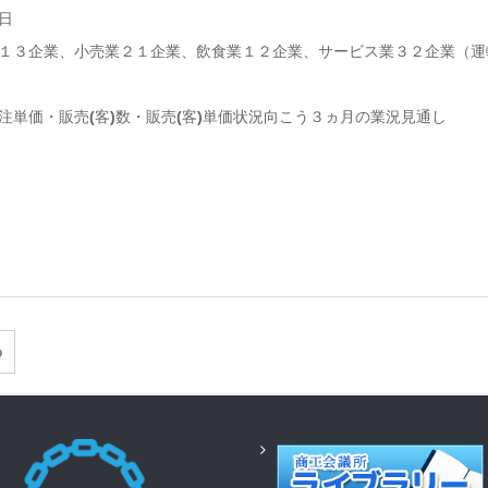
日
業１３企業、小売業２１企業、飲食業１２企業、サービス業３２企業（運
注単価・販売
(
客
)
数・販売
(
客
)
単価状況向こう３ヵ月の業況見通し