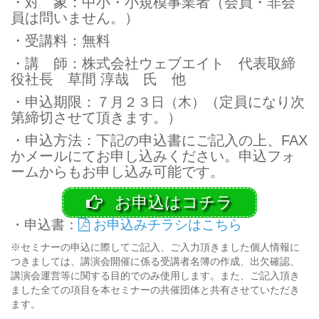
・対 象：中小・小規模事業者（会員・非会
員は問いません。）
・受講料：無料
・講 師：株式会社ウェブエイト 代表取締
役社長 草間 淳哉 氏 他
・申込期限：７
（定員になり次
月２３日（木）
第締切させて頂きます。）
・申込方法：下記の申込書にご記入の上、FAX
かメールにてお申し込みください。申込フォ
ームからもお申し込み可能です。
お申込はコチラ
・申込書：
お申込みチラシはこちら
※セミナーの申込に際してご記入、ご入力頂きました個人情報に
つきましては、講演会開催に係る受講者名簿の作成、出欠確認、
講演会運営等に関する目的でのみ使用します。また、ご記入頂き
ました全ての項目を本セミナーの共催団体と共有させていただき
ます。