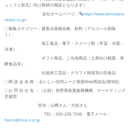
ュッフェ形式）向け商材の商談となります）
会社ホームページ：
https://www.ikenotaira-
resort.co.jp/
〇募集カテゴリー：農畜水産物全般、飲料（アルコール類除
く）、
加工食品・菓子・スイーツ類（常温・冷蔵・
冷凍）、
ギフト商品、ご当地商品（土産向け銘菓、発
酵食品等）、
伝統的工芸品・クラフト雑貨等の非食品
〇商 談 会 名 称 ：おいしい信州ふーど発掘Web商談会(第9回)
〇お 問 合 せ 先 ：（公財）長野県産業振興機構 マーケティング
支援部
担当：山﨑さん・大給さん
TEL：026-235-7246 電子メール：
hanro@nice-o.or.jp