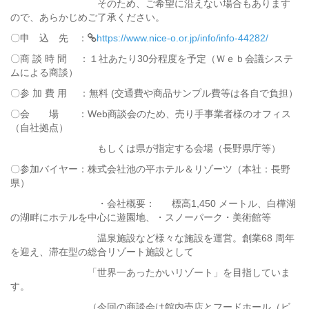
そのため、ご希望に沿えない場合もあります
ので、あらかじめご了承ください。
〇申 込 先 ：
https://www.nice-o.or.jp/info/info-44282/
〇商 談 時 間 ：１社あたり30分程度を予定（Ｗｅｂ会議システ
ムによる商談）
〇参 加 費 用 ：無料 (交通費や商品サンプル費等は各自で負担）
〇会 場 ：Web商談会のため、売り手事業者様のオフィス
（自社拠点）
もしくは県が指定する会場（長野県庁等）
〇参加バイヤー：株式会社池の平ホテル＆リゾーツ（本社：長野
県）
・会社概要： 標高1,450 メートル、白樺湖
の湖畔にホテルを中心に遊園地、・スノーパーク・美術館等
温泉施設など様々な施設を運営。創業68 周年
を迎え、滞在型の総合リゾート施設として
「世界一あったかいリゾート」を目指していま
す。
（今回の商談会は館内売店とフードホール（ビ