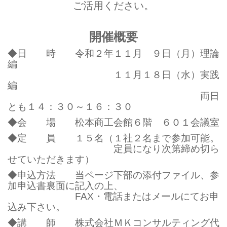
ご活用ください。
開催概要
◆日 時 令和２年１１月 ９日（月）理論
編
１１月１８日（水）実践
編
両日
とも１４：３０～１６：３０
◆会 場 松本商工会館６階 ６０１会議室
◆定 員 １５名（１社２名まで参加可能。
定員になり次第締め切ら
せていただきます）
◆申込方法 当ページ下部の添付ファイル、参
加申込書裏面に記入の上、
FAX・電話またはメールにてお申
込み下さい。
◆講 師 株式会社ＭＫコンサルティング代