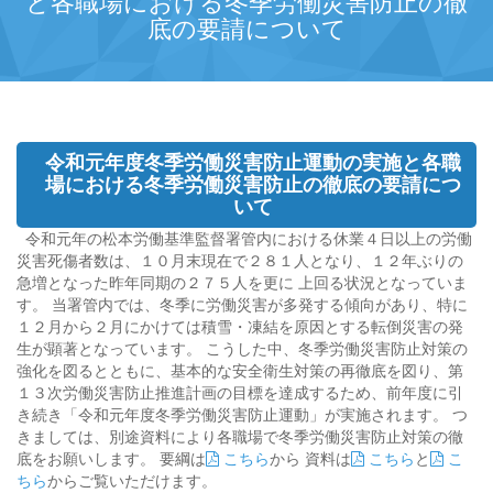
と各職場における冬季労働災害防止の徹
底の要請について
令和元年度冬季労働災害防止運動の実施と各職
場における冬季労働災害防止の徹底の要請につ
いて
令和元年の松本労働基準監督署管内における休業４日以上の労働
災害死傷者数は、１０月末現在で２８１人となり、１２年ぶりの
急増となった昨年同期の２７５人を更に 上回る状況となっていま
す。 当署管内では、冬季に労働災害が多発する傾向があり、特に
１２月から２月にかけては積雪・凍結を原因とする転倒災害の発
生が顕著となっています。 こうした中、冬季労働災害防止対策の
強化を図るとともに、基本的な安全衛生対策の再徹底を図り、第
１３次労働災害防止推進計画の目標を達成するため、前年度に引
き続き「令和元年度冬季労働災害防止運動」が実施されます。 つ
きましては、別途資料により各職場で冬季労働災害防止対策の徹
底をお願いします。 要綱は
こちら
から 資料は
こちら
と
こ
ちら
からご覧いただけます。