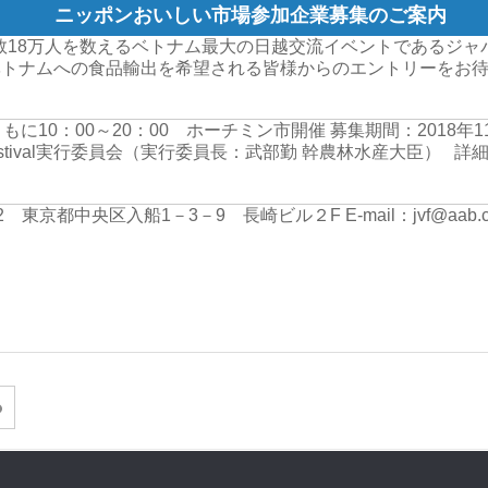
ニッポンおいしい市場参加企業募集のご案内
18万人を数えるベトナム最大の日越交流イベントであるジャパ
ベトナムへの食品輸出を希望される皆様からのエントリーをお
日ともに10：00～20：00 ホーチミン市開催
募集期間：2018年11
m Festival実行委員会（実行委員長：武部勤 幹農林水産大臣）
詳
042 東京都中央区入船1－3－9 長崎ビル２F
E-mail：jvf@aab