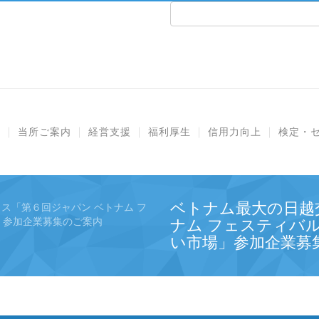
e
当所ご案内
経営支援
福利厚生
信用力向上
検定・
ベトナム最大の日越
ス「第６回ジャパン ベトナム フ
」参加企業募集のご案内
ナム フェスティバ
い市場」参加企業募