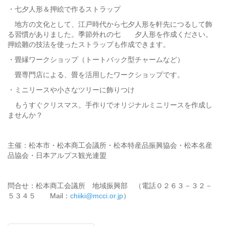
・七夕人形＆押絵で作るストラップ
地方の文化として、江戸時代から七夕人形を軒先につるして飾
る習慣がありました。季節外れの七 夕人形を作成ください。
押絵雛の技法を使ったストラップも作成できます。
・畳縁ワークショップ（トートバック型チャームなど）
畳専門店による、畳を活用したワークショップです。
・ミニリースや小さなツリーに飾りつけ
もうすぐクリスマス。手作りでオリジナルミニリースを作成し
ませんか？
主催：松本市・松本商工会議所・松本特産品振興協会・松本名産
品協会・日本アルプス観光連盟
問合せ：松本商工会議所 地域振興部 （電話０２６３－３２－
５３４５ Mail：
chiiki@mcci.or.jp
）