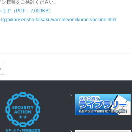
チン接種をご検討ください。
（PDF：2,009KB）
.lg.jp/kansensho-taisaku/vaccine/omikuron-vaccine.html