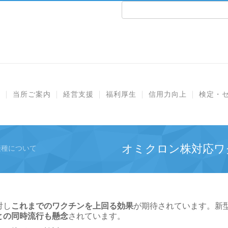
e
当所ご案内
経営支援
福利厚生
信用力向上
検定・
オミクロン株対応ワ
接種について
対し
これまでのワクチンを上回る効果
が期待されています。新
との同時流行も懸念
されています。