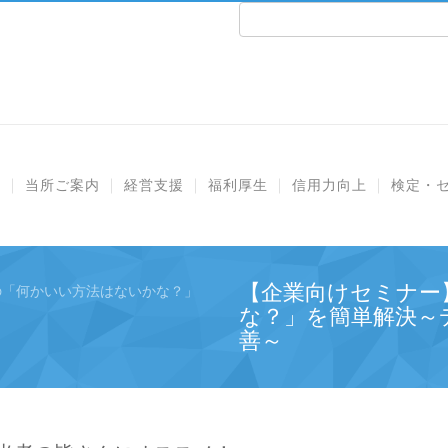
e
当所ご案内
経営支援
福利厚生
信用力向上
検定・
【企業向けセミナー
の「何かいい方法はないかな？」
な？」を簡単解決～
善～