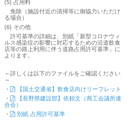
(5) 占用料
免除（施設付近の清掃等に御協力いただけ
る場合）
(6) その他
許可基準の詳細は、別紙「新型コロナウィ
ルス感染症の影響に対応するための沿道飲食
店等の路上利用に伴う道路占用許可基準」に
よります。
～詳しくは以下のファイルをご確認ください
～
・
【国土交通省】飲食店向けリーフレット
・
【長野県建設部】依頼文（商工会議所連
合会）
・
別紙 占用許可基準