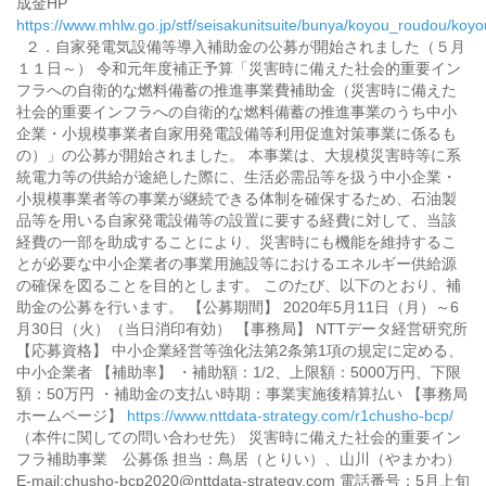
成金HP
https://www.mhlw.go.jp/stf/seisakunitsuite/bunya/koyou_roudou/koyo
２．自家発電気設備等導入補助金の公募が開始されました（５月
１１日～） 令和元年度補正予算「災害時に備えた社会的重要イン
フラへの自衛的な燃料備蓄の推進事業費補助金（災害時に備えた
社会的重要インフラへの自衛的な燃料備蓄の推進事業のうち中小
企業・小規模事業者自家用発電設備等利用促進対策事業に係るも
の）」の公募が開始されました。 本事業は、大規模災害時等に系
統電力等の供給が途絶した際に、生活必需品等を扱う中小企業・
小規模事業者等の事業が継続できる体制を確保するため、石油製
品等を用いる自家発電設備等の設置に要する経費に対して、当該
経費の一部を助成することにより、災害時にも機能を維持するこ
とが必要な中小企業者の事業用施設等におけるエネルギー供給源
の確保を図ることを目的とします。 このたび、以下のとおり、補
助金の公募を行います。 【公募期間】 2020年5月11日（月）～6
月30日（火）（当日消印有効） 【事務局】 NTTデータ経営研究所
【応募資格】 中小企業経営等強化法第2条第1項の規定に定める、
中小企業者 【補助率】 ・補助額：1/2、上限額：5000万円、下限
額：50万円 ・補助金の支払い時期：事業実施後精算払い 【事務局
ホームページ】
https://www.nttdata-strategy.com/r1chusho-bcp/
（本件に関しての問い合わせ先） 災害時に備えた社会的重要イン
フラ補助事業 公募係 担当：鳥居（とりい）、山川（やまかわ）
E-mail:chusho-bcp2020@nttdata-strategy.com 電話番号：5月上旬