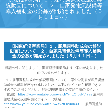
説動画について ２．自家発電気設備等
導入補助金の公募が開始されました（５
月１１日～）
【関東経済産業局】１．雇用調整助成金の解説
動画について ２．自家発電気設備等導入補助
金の公募が開始されました（５月１１日～）
標記の件に関しまして、関東経済産業局よりご案内がありました
のでお知らせします。
１．雇用調整助成金の解説動画について ・厚生労働省が雇用調整
助成金の解説動画を作成しました。以下のサイトから視聴できま
すのでご活用ください。 雇用調整助成金の支給申請のポイント
（前編）
https://www.youtube.com/watch?v=EQfBvFVI7as
雇用調
整助成金の支給申請のポイント（後編）
https://www.youtube.com/watch?v=XVcfLhVmh30
・雇用調整助