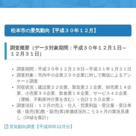
松本市の景気動向【平成３０年１２月】
調査概要（データ対象期間：平成３０年１２月１日～
１２月３１日）
調査期間：平成３０年１２月２８日～平成３１年１月２１日
調査対象：市内中小企業２００企業に対して郵送によるアン
ケート調査
回収状況：建設業２２企業、製造業２１企業、卸売業１４企
業、小売業３３企業、飲食業１８企業、サービス４２企業
（運輸、不動産仲介業を含む）＜合計１５０企業＞
調査項目：１２月の売上・仕入・営業利益・受注量・受注単
価・販売(客)数・販売(客)単価状況向こう３ヶ月の業況見通
し（DI値を集計）
景気動向調査【平成30年12月分】