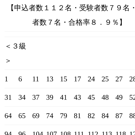
【申込者数１１２名・受験者数７９名
者数７名・合格率８．９％】
＜３級
＞
1
6
11
13
15
17
24
25
27
2
31
34
37
39
41
43
45
48
49
5
64
65
69
74
79
81
82
84
87
8
94
96
104
107
108
111
112
113
118
1