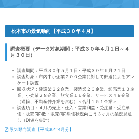
松本市の景気動向【平成３０年４月】
調査概要（データ対象期間：平成３０年４月１日～４
月３０日）
調査期間：平成３０年５月１日～平成３０年５月２１日
調査対象：市内中小企業２００企業に対して郵送によるアン
ケート調査
回収状況：建設業２２企業、製造業２３企業、卸売業１３企
業、小売業２８企業、飲食業１６企業、サービス４９企業
（運輸、不動産仲介業を含む）＜合計１５１企業＞
調査項目：４月の売上・仕入・営業利益・受注量・受注単
価・販売(客)数・販売(客)単価状況向こう３ヶ月の業況見通
し（DI値を集計）
景気動向調査【平成30年4月分】