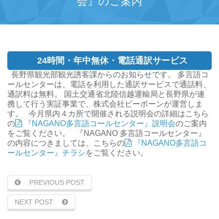
会』のご案内
24時間・年中無休・電話通訳サービス
長野県観光部観光誘客課からのお知らせです。
多言語コ
ールセンターは、電話を利用した通訳サービスで通話料、
通訳料は無料。
国土交通省北陸信越運輸局と長野県が連
携して行う実証事業で、株式会社ビーボーンが運営しま
す。
今月県内４カ所で開催される説明会の詳細はこちら
の
『NAGANO多言語コールセンター』説明会
のご案内
をご覧ください。
『NAGANO 多言語コールセンター』
の内容につきましては、こちらの
『NAGANO多言語コ
ールセンター』チラシ
をご覧ください。
PREVIOUS POST
NEXT POST