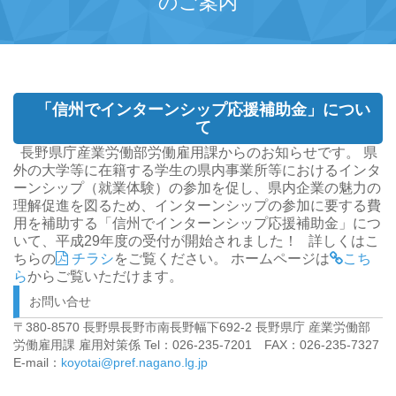
のご案内
「信州でインターンシップ応援補助金」につい
て
長野県庁産業労働部労働雇用課からのお知らせです。
県
外の大学等に在籍する学生の県内事業所等におけるインタ
ーンシップ（就業体験）の参加を促し、県内企業の魅力の
理解促進を図るため、インターンシップの参加に要する費
用を補助する「信州でインターンシップ応援補助金」につ
いて、平成29年度の受付が開始されました！
詳しくはこ
ちらの
チラシ
をご覧ください。
ホームページは
こち
ら
からご覧いただけます。
お問い合せ
〒380-8570 長野県長野市南長野幅下692-2 長野県庁 産業労働部
労働雇用課 雇用対策係 Tel：026-235-7201 FAX：026-235-7327
E-mail：
koyotai@pref.nagano.lg.jp