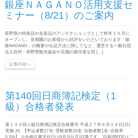
銀座ＮＡＧＡＮＯ活用支援セ
ミナー（8/21）のご案内
長野県の特産品や名産品のアンテナショップとして昨年１０月に
オープンし、首都圏のお客様から好評をいただいております「銀
座NAGANO」の概要や出品方法に関してなど、運営する一般社団
法人信州・長野県観光協会や店舗の責任者を招 […]
記事詳細へ
第140回日商簿記検定（1
級）合格者発表
第１４０回１級日商簿記検定合格番号 平成２７年６月１４日(日)
実施 26 【申込者数27名･受験者数20名･合格者数1名･合格率
5.0%】 ※合格証書交付日は8月3日(月)以降です。 印刷用PDFはこ