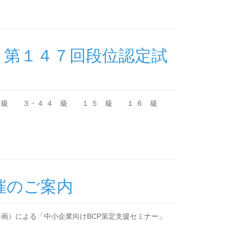
、第１４７回段位認定試
 ３ 級 ３・４ ４ 級 １ ５ 級 １ ６ 級
催のご案内
参画）による「中小企業向けBCP策定支援セミナー」