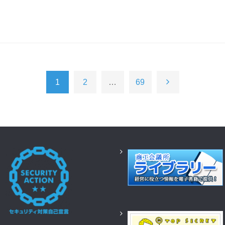
1
2
…
69