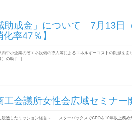
助成金」について 7月13日
化率47％】
内中小企業の省エネ設備の導入等によるエネルギーコストの削減を図り
の助 […]
 商工会議所女性会広域セミナー
フに浸透したミッション経営～ スターバックスでCFOを10年以上務