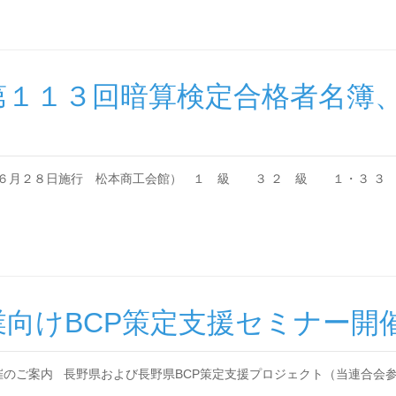
第１１３回暗算検定合格者名簿
８年６月２８日施行 松本商工会館） １ 級 ３ ２ 級 １・３
向けBCP策定支援セミナー開
催のご案内 長野県および長野県BCP策定支援プロジェクト（当連合会