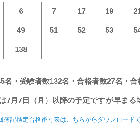
6
7
17
19
2
49
51
52
53
5
138
5名・受験者数132名・合格者数27名・合格
は7月7日（月）以降の予定ですが早まる
0回簿記検定合格番号表はこちらからダウンロード