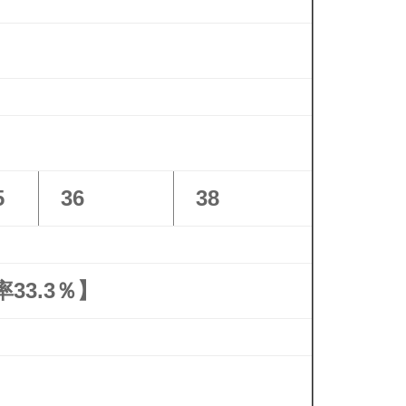
5
36
38
33.3％】