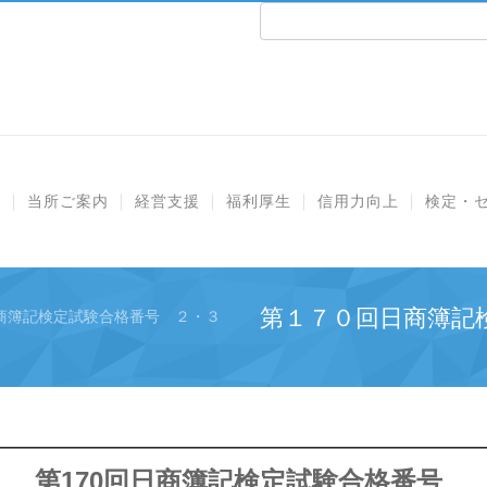
e
当所ご案内
経営支援
福利厚生
信用力向上
検定・
第１７０回日商簿記
商簿記検定試験合格番号 ２・３
第170回日商簿記検定試験合格番号