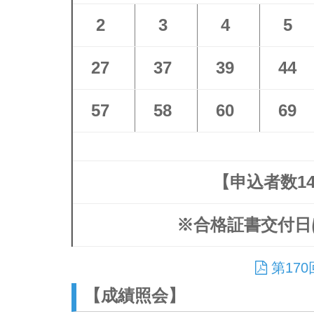
2
3
4
5
27
37
39
44
57
58
60
69
【申込者数14
※合格証書交付日
第17
【成績照会】