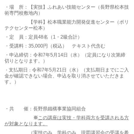
・場 所：【実技】ふれあい技能センター（長野県松本技
術専門校敷地内）
【学科】松本職業能力開発促進センター（ポリ
テクセンター松本）
・定 員：定員48名（1・2級合計）
・受講料：35,000円（税込） テキスト代含む
・申込締切：令和7年5月14日（水）（定員になり次第締
切りとなります。）
支払期日
令和7年5月21日（水）（支払期日までにご入
・
：
金が確認できない場合、申込を取り消させていただきま
す。）
・共 催：長野県鐵構事業協同組合
※
この講座は実技・学科両方を受講される方
が対象となります。
（実技のみ、学科のみ、現図講習会の受講を希