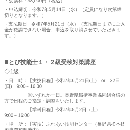
・受講料：38,000円（税込）
・申込締切：令和7年5月14日（水）（定員になり次第締
切りとなります。）
支払期日
令和7年5月21日（水）（支払期日までにご入
・
：
金が確認できない場合、申込を取り消させていただきま
す。）
■
とび技能士１・２級受検対策講座
◇1級
・日 時：【実技日程】令和7年6月21日(土) or 22
日
(日) 9:00～16:30
※いずれか一日。長野県鐵構事業協同組合様の
方で日程のご指定・調整をいたします。
【学科日程】令和7年8月2日（土）
9:00～16:00
・場 所：【実技】ふれあい技能センター（長野県松本技
術専門校敷地内）