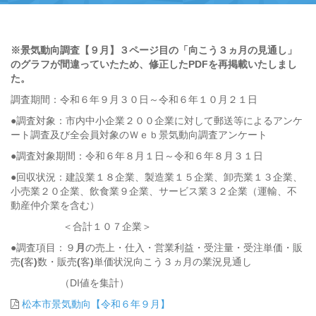
※景気動向調査【９月】３ページ目の「向こう３ヵ月の見通し」
のグラフが間違っていたため、修正したPDFを再掲載いたしまし
た。
調査期間：令和６年９月３０日～令和６年１０月２１日
●調査対象：市内中小企業２００企業に対して郵送等によるアンケ
ート調査及び全会員対象のＷｅｂ景気動向調査アンケート
●調査対象期間：令和６年８月１日～令和６年８月３１日
●回収状況：建設業１８企業、製造業１５企業、卸売業１３企業、
小売業２０企業、飲食業９企業、サービス業３２企業（運輸、不
動産仲介業を含む）
＜合計１０７企業＞
●調査項目：９
月
の売上・仕入・営業利益・受注量・受注単価・販
売
(
客
)
数・販売
(
客
)
単価状況向こう３ヵ月の業況見通し
（DI値を集計）
松本市景気動向【令和６年９月】