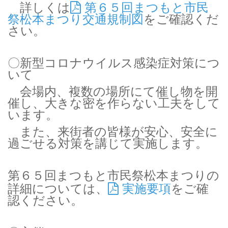
詳しくは
第６５回まつもと市民
祭松本まつり交通規制図
をご確認くだ
さい。
〇新型コロナウイルス感染症対策につ
いて
会場内、複数の場所にて催し物を開
催し、大きな密を作らない工夫をして
います。
また、来街者の皆様が安心、安全に
過ごせる対策を講じて実施します。
第６５回まつもと市民祭松本まつりの
詳細については、
実施要項
をご確
認ください。