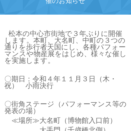
催のお知らせ
松本の中心市街地で３年ぶりに開催
します。本町、大名町、中町の３つの
通りを歩行者天国にし、各種パフォー
マンスや物産展をはじめ、様々な催し
を実施します。
〇期日：令和４年１１月３日（木・
祝） 小雨決行
〇街角ステージ（パフォーマンス等の
発表の場）
≪場所≫大名町（博物館入口前）
大手門（千歳橋北側）