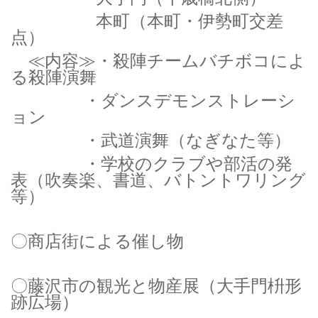
本町（本町・伊勢町交差
点）
≪内容≫・殺陣チームバチボコによ
る殺陣演舞
・ダンスデモンストレーシ
ョン
・武道演舞（なぎなた等）
・学校のクラブや部活の発
表（吹奏楽、書道、バトントワリング
等）
〇商店街による催し物
〇藤沢市の観光と物産展（大手門枡形
跡広場）