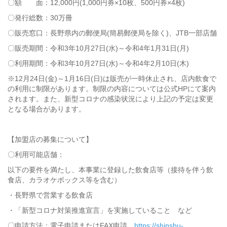
〇額 面：12,000円(1,000円券×10枚、500円券×4枚)
〇発行総数：30万冊
〇販売窓口：長野県内の郵便局(簡易郵便局を除く)、JTB一部店舗
〇販売期間：令和3年10月27日(水)～令和4年1月31日(月)
〇利用期間：令和3年10月27日(水)～令和4年2月10日(木)
※12月24日(金)～1月16日(日)は販売が一時休止され、店内飲食で
の利用に制限があります。制限の内容については公式HPにて案内
されます。また、新型コロナの感染状況により上記の予定は変更
となる場合があります。
【加盟店の募集について】
〇利用可能店舗：
以下の要件を満たし、本事業に登録した飲食店等（接待を伴う飲
食店、カラオケボックス等を含む）
・長野県で営業する飲食店
・「新型コロナ対策推進宣言」を実施していること など
〇申請方法：電子申請またはFAX申請
https://shinshu-