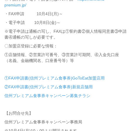
premium.jp/
・FAX申請 10月4日(月)～
・電子申請 10月8日(金)～
※電子申請は通帳の写し、FAXは①誓約書②個人情報同意書③申請
書④通帳の写しが必要です。
〇加盟店登録に必要な情報：
①店舗情報、②営業許可番号、③営業許可期間、④入金先口座
（名義、金融機関名、口座番号等）等
①FAX申請書(信州プレミアム食事券)GoToEat加盟店用
②FAX申請書(信州プレミアム食事券)新規店舗用
信州プレミアム食事券キャンペーン募集チラシ
【お問合せ先】
信州プレミアム食事券キャンペーン事務局
※10月4日(月)10：00より開設されます。