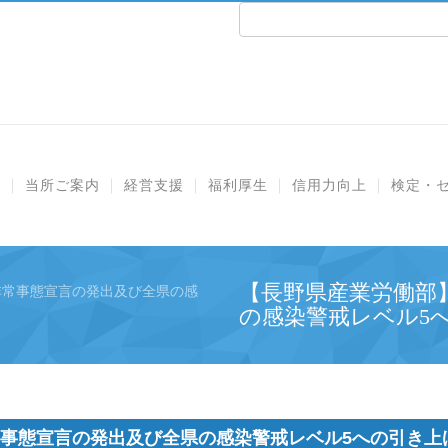
e
当所ご案内
経営支援
福利厚生
信用力向上
検定・
【長野県産業労働部
非常事態宣言の発出及び全県の感
の感染警戒レベル5
事態宣言の発出及び全県の感染警戒レベル5への引き上