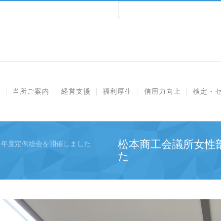
e
当所ご案内
経営支援
福利厚生
信用力向上
検定・
松本商工会議所女性
３年度定例総会を開催しました
た