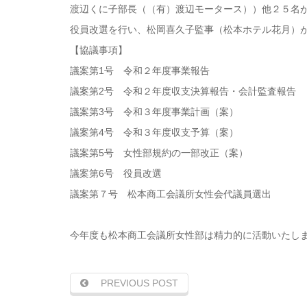
渡辺くに子部長（（有）渡辺モータース））他２５名
役員改選を行い、松岡喜久子監事（松本ホテル花月）
【協議事項】
議案第1号 令和２年度事業報告
議案第2号 令和２年度収支決算報告・会計監査報告
議案第3号 令和３年度事業計画（案）
議案第4号 令和３年度収支予算（案）
議案第5号 女性部規約の一部改正（案）
議案第6号 役員改選
議案第７号 松本商工会議所女性会代議員選出
今年度も松本商工会議所女性部は精力的に活動いたし
PREVIOUS POST