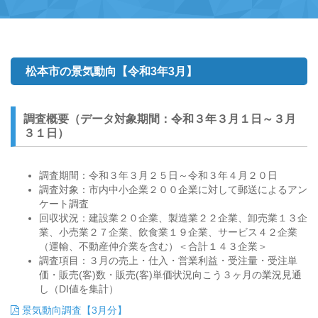
松本市の景気動向【令和3年3月】
調査概要（データ対象期間：令和３年３月１日～３月
３１日）
調査期間：令和３年３月２５日～令和３年４月２０日
調査対象：市内中小企業２００企業に対して郵送によるアン
ケート調査
回収状況：建設業２０企業、製造業２２企業、卸売業１３企
業、小売業２７企業、飲食業１９企業、サービス４２企業
（運輸、不動産仲介業を含む）＜合計１４３企業＞
調査項目：３月の売上・仕入・営業利益・受注量・受注単
価・販売(客)数・販売(客)単価状況向こう３ヶ月の業況見通
し（DI値を集計）
景気動向調査【3月分】