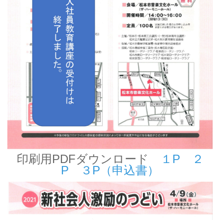
印刷用PDFダウンロード
１P
２
P
３P（申込書）