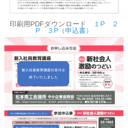
印刷用PDFダウンロード
１P
２
P
３P（申込書）