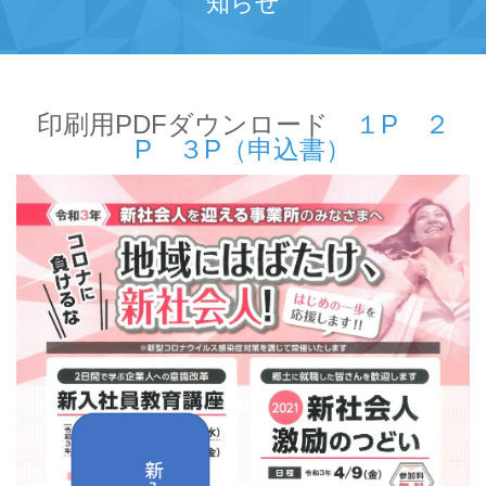
知らせ
印刷用PDFダウンロード
１P
２
P
３P（申込書）