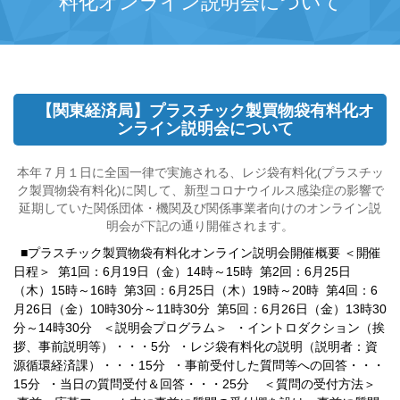
料化オンライン説明会について
【関東経済局】プラスチック製買物袋有料化オ
ンライン説明会について
本年７月１日に全国一律で実施される、レジ袋有料化(プラスチッ
ク製買物袋有料化)に関して、新型コロナウイルス感染症の影響で
延期していた関係団体・機関及び関係事業者向けのオンライン説
明会が下記の通り開催されます。
■プラスチック製買物袋有料化オンライン説明会開催概要
＜開催
1
6
19
14
15
2
6
25
日程＞
第
回：
月
日（金）
時～
時
第
回：
月
日
15
16
3
6
25
19
20
4
6
（木）
時～
時
第
回：
月
日（木）
時～
時
第
回：
26
10
30
11
30
5
6
26
13
30
月
日（金）
時
分～
時
分
第
回：
月
日（金）
時
14
30
分～
時
分
＜説明会プログラム＞
・イントロダクション（挨
5
拶、事前説明等）・・・
分
・レジ袋有料化の説明（説明者：資
15
源循環経済課）・・・
分
・事前受付した質問等への回答・・・
15
25
分
・当日の質問受付＆回答・・・
分
＜質問の受付方法＞