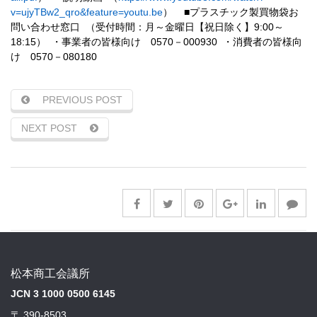
v=ujyTBw2_qro&feature=youtu.be
）
■プラスチック製買物袋お
9:00
問い合わせ窓口
（受付時間：月～金曜日【祝日除く】
～
18:15
・事業者の皆様向け
0570
－
000930
・消費者の皆様向
）
け
0570
－
080180
PREVIOUS POST
NEXT POST
松本商工会議所
JCN 3 1000 0500 6145
〒 390-8503