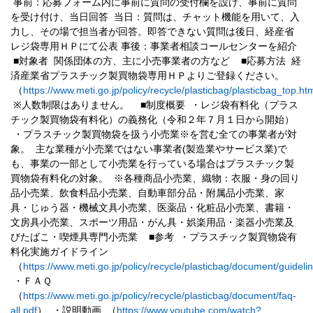
事前：応募フォーム内に事前に質問の受付欄を設け、事前に質問
を受け付け、当日回
答
当日：質問は、チャット機能を用いて、入
力し、その場で担当者が回答。即答できな
い質問は後日、経産省
レジ袋専用ＨＰにて公表
事後：事業者相談コールセンターを紹介
■対象者
関係団体の方、主に小売事業者の方など
■応募方法
経
済産業省プラスチック製買物袋専用ＨＰよりご登録ください。
（
https://www.meti.go.jp/policy/recycle/plasticbag/plasticbag_top.ht
※人数制限はありません。
■制度概要
・レジ袋有料化（プラス
チック製買物袋有料化）の義務化（令和２年７月１日から開
始）
・プラスチック製買物袋を扱う小売業※を営む全ての事業者が対
(
)
象。
主な業種が小売業ではない事業者
製造業やサービス業
で
も、事業の一部として小売
業を行っている場合はプラスチック製
買物袋有料化の対象。
※各種商品小売業、織物：衣服・身の回り
品小売業、飲食料品小売業、自動車部分
品・附属品小売業、家
具・じゅう器・機械文具小売業、医薬品・化粧品小売業、書
籍・
文房具小売業、スポーツ用品・がん具・娯楽用品・楽器小売業及
びたばこ・喫煙
具専門小売業
■参考
・プラスチック製買物袋有
料化実施ガイドライン
（
https://www.meti.go.jp/policy/recycle/plasticbag/document/guideli
・ＦＡＱ
（
https://www.meti.go.jp/policy/recycle/plasticbag/document/faq-
all.pdf
）
（
https://www.youtube.com/watch?
・説明動画