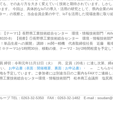
ても、そのあり方を大きく変えていく技術と期待されています。しかし
ます。 今回は、具体的な
IoT
の導入・活用の研究として、県内企業の
AI
ター」の視察と、当会会員企業の中で、
IoT
を活用した現場改善に取り
所：【テーマ1】長野県工業技術総合センター 環境・情報技術部門「AI/
田4020-8） 【視察】①長野県工業技術総合センター 環境・情報技
する！単品生産への展開」 講師：㈱鬨一精機 代表取締役社長 近藤 毅
 ※テーマ1が1時間30分、移動の後、テーマ2・3が2時間程度を予定
 締切：令和元年11月12日（火） 尚、定員（20名）に達し次第、締
さい。
お申込書（表面：開催概要、裏面：お申込書）
・ ← こちらか
、解散は現地を予定しています。ご参加者には別途当日のご案内をFAXでご連
野県工業技術総合センター環境・情報技術部門 松本商工会議所 塩尻
263-32-5350 FAX：0263-32-1482 E-mail：soudan@m