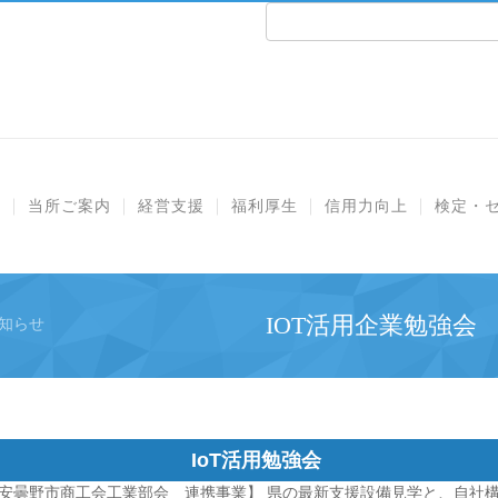
e
当所ご案内
経営支援
福利厚生
信用力向上
検定・
IOT活用企業勉強会
お知らせ
IoT活用勉強会
曇野市商工会工業部会 連携事業】 県の最新支援設備見学と、自社構