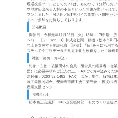
現場改善ツールとしての
IoT
は、ものづくり分野におい
ウや対応出来る人材の不足といった問題が挙げられてい
プンしました「
AI
活用／
IoT
デバイス事業化・開発セン
まのご参加をお待ちしております。
開催概要
開催日：令和元年11月26日（火）13時～17時 場 
7-7） 【テーマ2・3】株式会社鬨一精機（松本市和
向上を支援する施設視察 【講演】「IoTを何に活用
ステムで不可視データの見える化と改善をした工場視察
対象・締切・お申込・
対象：主催・後援団体の会員、組合員の経営者・従業員
面）に必要事項をご記入の上、FAXにてお申込みくだ
送付先：0263-32-1482（FAX） ほか：集合
属工業協同組合、安曇野市商工会工業部会 ・後援/長
産業支援センター
お問合わせ
松本商工会議所 中小企業振興部 ものづくり支援グループ TEL：0
PREVIOUS POST