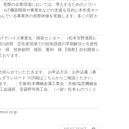
、実際の企業現場においては、導入するためのノウハ
・
IoT
機器開発や事業化などの支援を目的に本年度オー
組んでいる事業所の視察研修を実施します。多くの皆さ
IoTデバイス事業化・開発センター」（松本市野溝西1-
術部門の説明 ②生産現場での技術課題の早期解決と生産性
幸 様、技術顧問 堀田 重利 様 【視察】自社開発シ
しております。
め切らせていただきます。 お申込方法：お申込書（裏
らダウンロード ※詳細はこちらからご確認ください。
絡します。 ・主催/松本機械金属工業会・共催/塩尻機械金
商工会議所、安曇野市商工会、（一財）松本ものづくり
cci.or.jp
NEXT POST