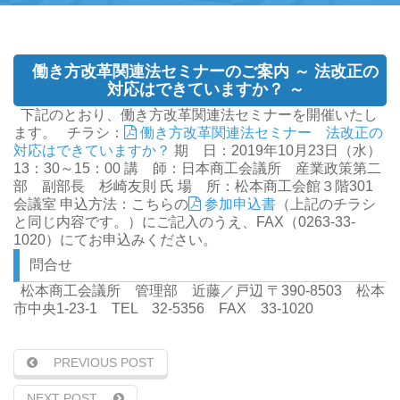
働き方改革関連法セミナーのご案内 ～ 法改正の
対応はできていますか？ ～
下記のとおり、働き方改革関連法セミナーを開催いたし
ます。
チラシ：
働き方改革関連法セミナー 法改正の
対応はできていますか？
期 日：2019年10月23日（水）
13：30～15：00
講 師：日本商工会議所 産業政策第二
部 副部長 杉崎友則 氏
場 所：松本商工会館３階301
会議室
申込方法：こちらの
参加申込書
（上記のチラシ
と同じ内容です。）にご記入のうえ、FAX（0263-33-
1020）にてお申込みください。
問合せ
松本商工会議所 管理部 近藤／戸辺
〒390-8503 松本
市中央1-23-1 TEL 32-5356 FAX 33-1020
PREVIOUS POST
NEXT POST