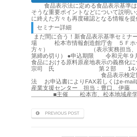
食品表示法に定める食品表示基準は
そうな重要ポイントなどについて説明い
に終えた方々も再度確認となる情報を提
セミナー詳細
まだ間に合う！新食品表示基準セミナ
場 松本市情報創造館庁舎 ５Ｆホール
方々）
（表示実務担当、商品開
第締め切り）
●申込期限 令和元年９
食品における原料原産地表示の義務化に
宗司 氏
第２部 14:40～16
食品表示検定協会 認定講師 
法 お申込書によりFAX若しくはe-ma
産業支援センター 担当：豊口、伊藤
■主催 松本市、松本地域産学
PREVIOUS POST