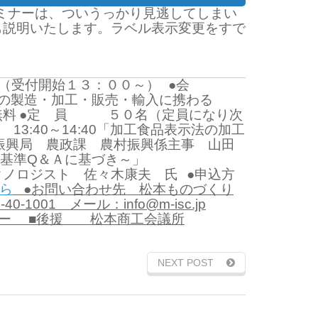
ミナーは、ついうっかり見逃してしまい
も説明いたします。ラベル表示変更をすで
（受付開始１３：００～）
●会
製造・加工・販売・輸入に携わる
料
●定 員 ５０名（定員になり次
～14:40「加工食品表示法の加工
課 農村振興係主事 山田
基準Q＆Ａに基づき～」
ジスト 佐々木康夫 氏
●申込方
ら
●お問い合わせ先 松本ものづくり
-40-1001
メール：info@m-isc.jp
ー
■後援 松本商工会議所
NEXT POST