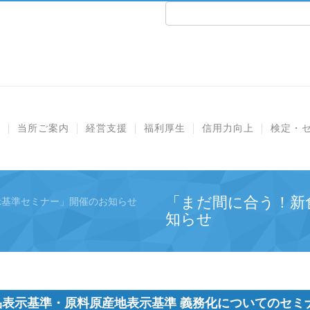
e
当所ご案内
経営支援
福利厚生
信用力向上
検定・
「まだ間に合う！新
示基準セミナー」開催のお知らせ
知らせ
品表示基準・原料原産地表示基準 義務化についてのセミ