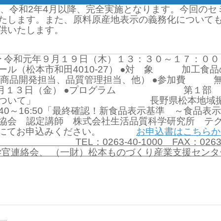
、令和2年4月以降、完全実施となります。今回のセ
たします。また、原料原産地表示の義務化について
供いたします。
ー
令和元年９月１９日（木）１３：３０～１７：００
（松本市和田4010-27）
●対 象 加工食品の
発担当、品質管理担当、他）
●参加費 無
月１３日（金）
●プログラム
第１部 13:40
ついて」
長野県松本地域振興局 農政
:50「最終確認！新食品表示基準 ～食品表示
株式会社生活品質科学研究所 テクノロ
ilにてお申込みください。
お申込書はこちらか
TEL：0263-40-1000
FAX：0263
官連絡会、 （一財）松本ものづくり産業支援センタ