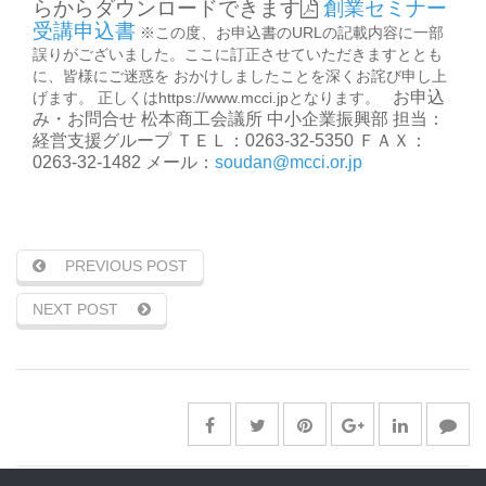
らからダウンロードできます
創業セミナー
受講申込書
※この度、お申込書のURLの記載内容に一部
誤りがございました。ここに訂正させていただきますととも
に、皆様にご迷惑を おかけしましたことを深くお詫び申し上
お申込
げます。 正しくはhttps://www.mcci.jpとなります。
み・お問合せ
松本商工会議所 中小企業振興部
担当：
経営支援グループ
ＴＥＬ：0263-32-5350
ＦＡＸ：
0263-32-1482
メール：
soudan@mcci.or.jp
PREVIOUS POST
NEXT POST