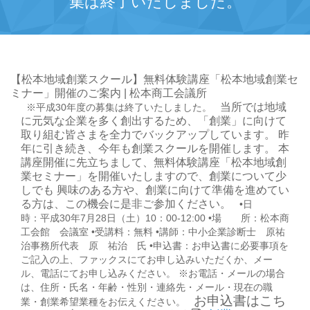
集は終了いたしました。
【松本地域創業スクール】無料体験講座「松本地域創業セ
ミナー」開催のご案内 | 松本商工会議所
当所では地域
※平成30年度の募集は終了いたしました。
に元気な企業を多く創出するため、「創業」に向けて
取り組む皆さまを全力でバックアップしています。
昨
年に引き続き、今年も創業スクールを開催します。
本
講座開催に先立ちまして、無料体験講座「松本地域創
業セミナー」を開催いたしますので、創業について少
しでも
興味のある方や、創業に向けて準備を進めてい
る方は、この機会に是非ご参加ください。
•日
時：平成30年7月28日（土）10：00-12:00 •場 所：松本商
工会館 会議室 •受講料：無料 •講師：中小企業診断士 原祐
治事務所代表 原 祐治 氏 •申込書：お申込書に必要事項を
ご記入の上、ファックスにてお申し込みいただくか、メー
ル、電話にてお申し込みください。 ※お電話・メールの場合
は、住所・氏名・年齢・性別・連絡先・メール・現在の職
お申込書はこち
業・創業希望業種をお伝えください。