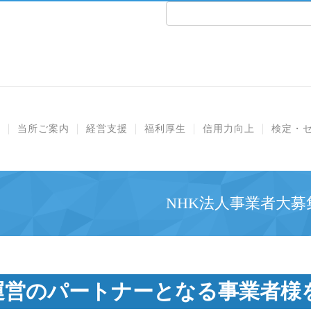
e
当所ご案内
経営支援
福利厚生
信用力向上
検定・
NHK法人事業者大募
運営のパートナーとなる事業者様