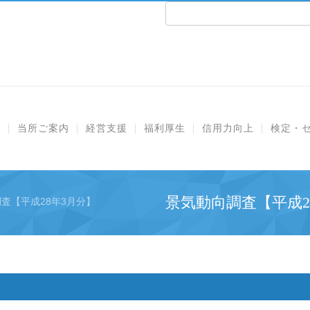
e
当所ご案内
経営支援
福利厚生
信用力向上
検定・
景気動向調査【平成2
査【平成28年3月分】