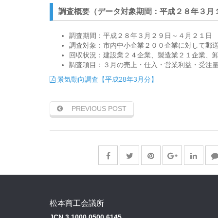
調査概要（データ対象期間：平成２８年３月
調査期間：平成２８年３月２９日～４月２１日
調査対象：市内中小企業２００企業に対して郵
回収状況：建設業２４企業、製造業２１企業、
調査項目：３月の売上・仕入・営業利益・受注量・
景気動向調査【平成28年3月分】
PREVIOUS POST
松本商工会議所
JCN 3 1000 0500 6145