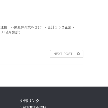
（運輸、不動産仲介業を含む）＜合計１５２企業＞
DI値を集計）
NEXT POST
外部リンク
日本商工会議所