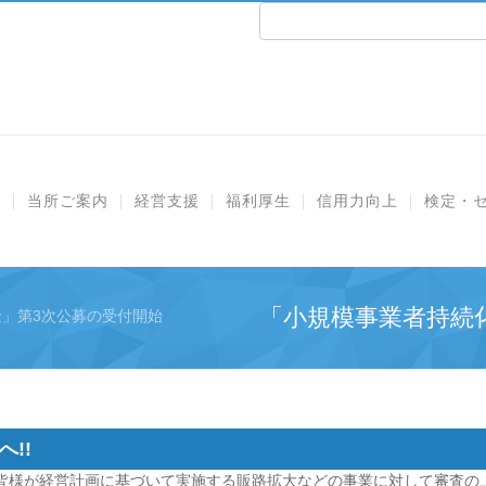
e
当所ご案内
経営支援
福利厚生
信用力向上
検定・
「小規模事業者持続
」第3次公募の受付開始
!!
の皆様が経営計画に基づいて実施する販路拡大などの事業に対して審査