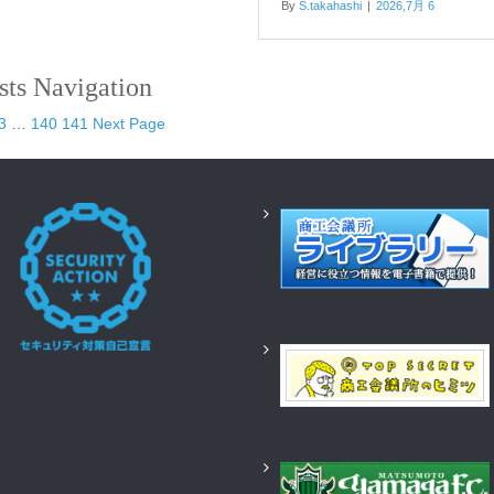
By
S.takahashi
|
2026,7月 6
sts Navigation
3
…
140
141
Next Page