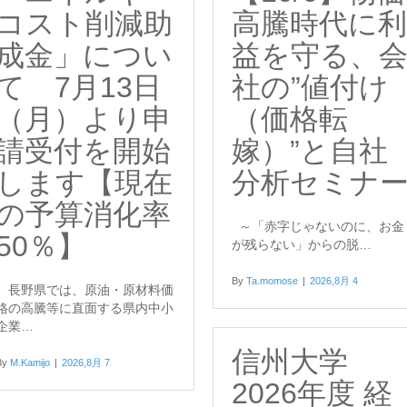
コスト削減助
高騰時代に利
成金」につい
益を守る、
て 7月13日
社の”値付け
（月）より申
（価格転
請受付を開始
嫁）”と自社
します【現在
分析セミナ
の予算消化率
～「赤字じゃないのに、お金
50％】
が残らない」からの脱…
By
Ta.momose
|
2026,8月 4
長野県では、原油・原材料価
格の高騰等に直面する県内中小
企業…
信州大学
By
M.Kamijo
|
2026,8月 7
2026年度 経