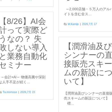
～2,000店舗・５万人のアル
イトを含む全ス…
【8/26】AI会
By
M.Kamijo
|
2026,7月 17
計って実際ど
うなの？ 失
【潤滑油及び
敗しない導入
シンナーの
と業務自動化
接販売スキ
セミナー
ムの新設に
～会計×AI～ 物価高騰や深刻
いて】
な人手不足が続く…
By
Ta.momose
|
2026,7月 15
【潤滑油及びシンナーの直接
売スキームの新設について】
標…