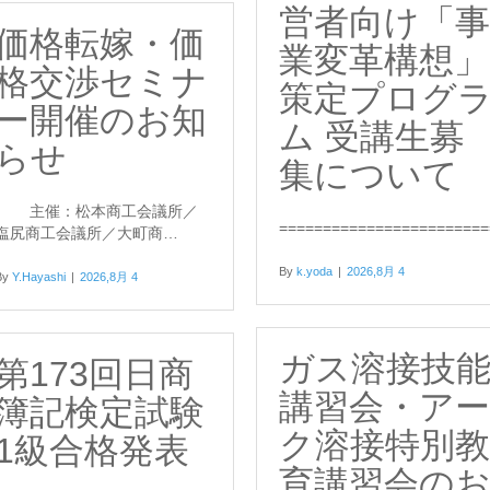
営者向け「事
価格転嫁・価
業変革構想」
格交渉セミナ
策定プログ
ー開催のお知
ム 受講生募
らせ
集について
主催：松本商工会議所／
=======================
塩尻商工会議所／大町商…
By
k.yoda
|
2026,8月 4
By
Y.Hayashi
|
2026,8月 4
ガス溶接技
第173回日商
講習会・アー
簿記検定試験
ク溶接特別教
1級合格発表
育講習会の