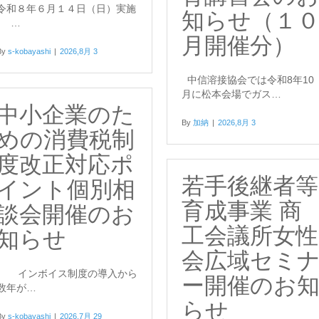
令和８年６月１４日（日）実施
知らせ（１
…
月開催分）
By
s-kobayashi
|
2026,8月 3
中信溶接協会では令和8年10
月に松本会場でガス…
中小企業のた
By
加納
|
2026,8月 3
めの消費税制
度改正対応ポ
若手後継者等
イント個別相
育成事業 商
談会開催のお
工会議所女性
知らせ
会広域セミ
インボイス制度の導入から
ー開催のお
数年が…
らせ
By
s-kobayashi
|
2026,7月 29